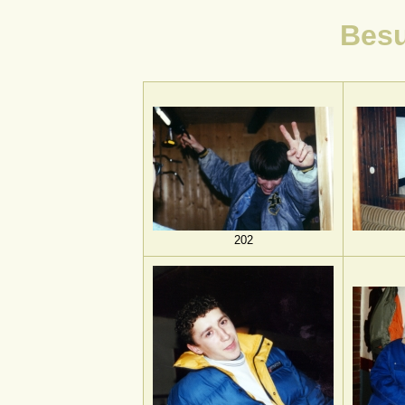
Besu
202