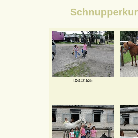
Schnupperkur
DSC01535