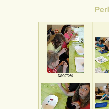
Per
DSC07050