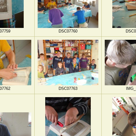
07759
DSC07760
DSC0
07762
DSC07763
IMG_