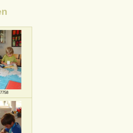
en
7758