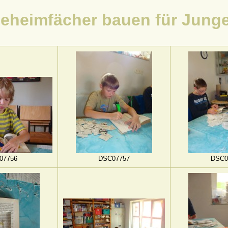
eheimfächer bauen für Jung
07756
DSC07757
DSC0