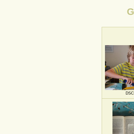
G
DSC