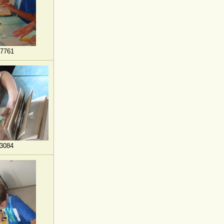
7761
3084