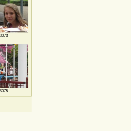
3070
3075