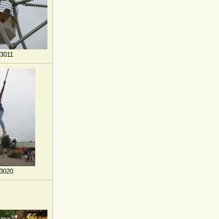
3011
3020