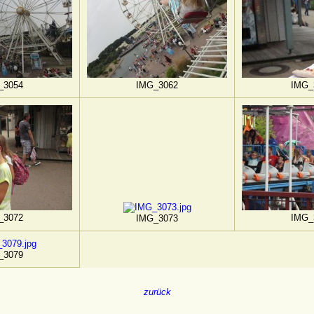
_3054
IMG_3062
IMG_
_3072
IMG_
IMG_3073
_3079
zurück