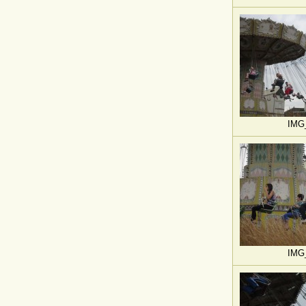
IMG
IMG