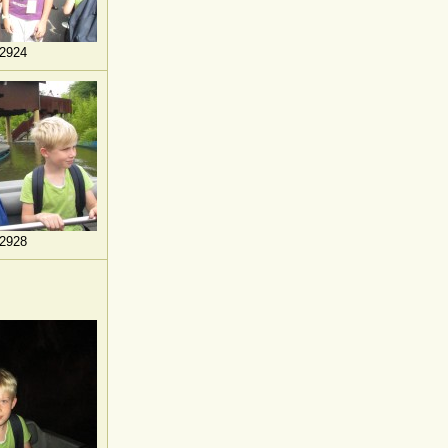
2924
2928