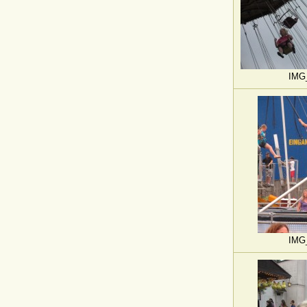
IMG
IMG