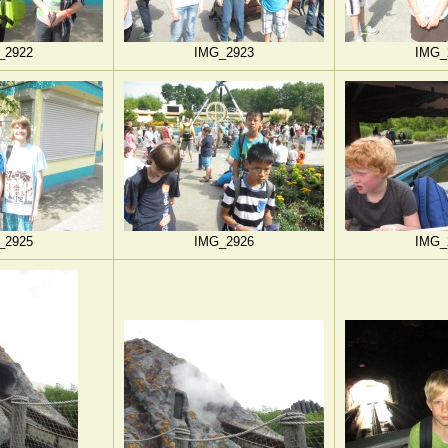
_2922
IMG_2923
IMG_
_2925
IMG_2926
IMG_