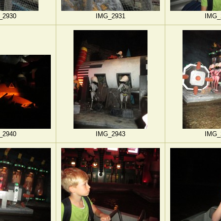
_2930
IMG_2931
IMG_
_2940
IMG_2943
IMG_