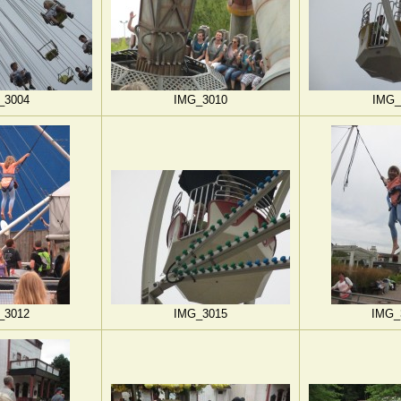
_3004
IMG_3010
IMG_
_3012
IMG_3015
IMG_