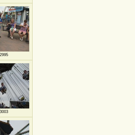
2995
3003