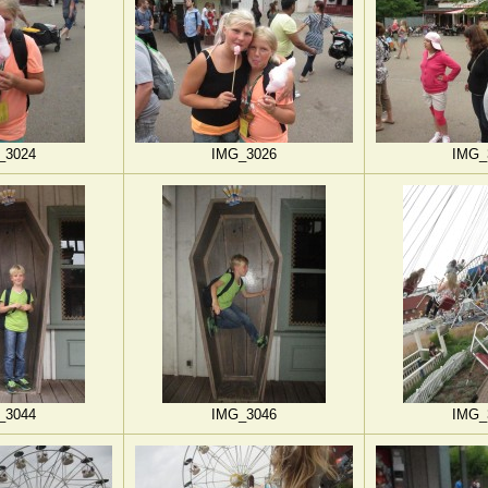
_3024
IMG_3026
IMG_
_3044
IMG_3046
IMG_