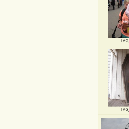
IMG
IMG