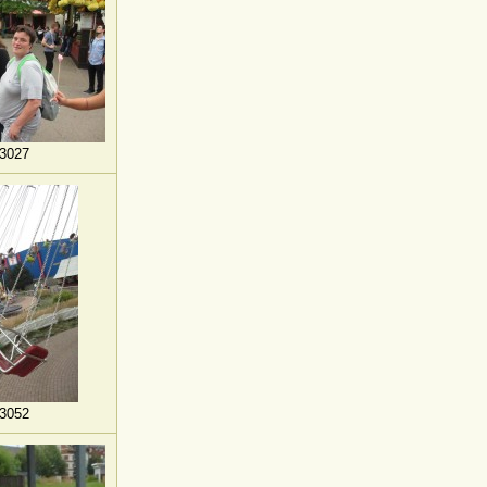
3027
3052