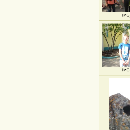
IMG
IMG