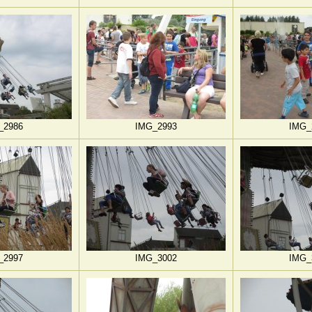
_2986
IMG_2993
IMG_
_2997
IMG_3002
IMG_