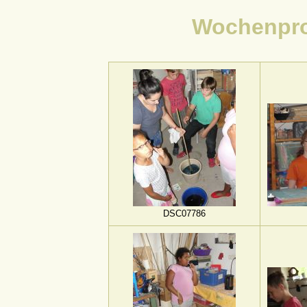
Wochenpro
DSC07786