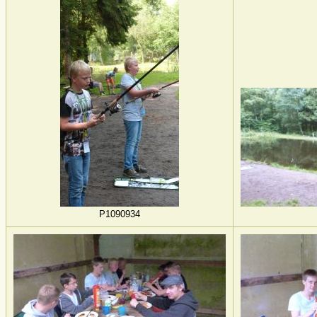
P1090934