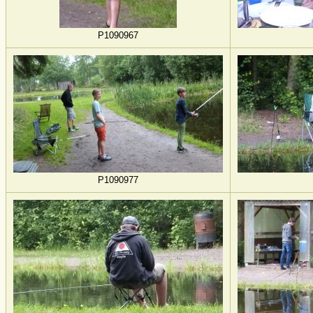
P1090967
P1090977