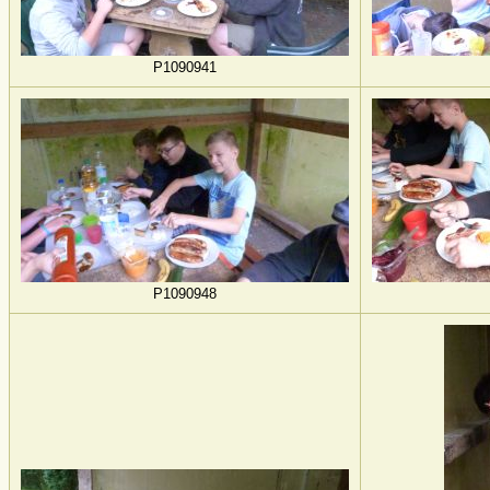
P1090941
P1090948