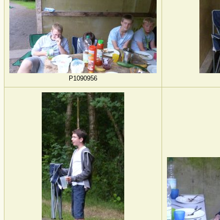
P1090956