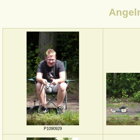
Angel
P1090929