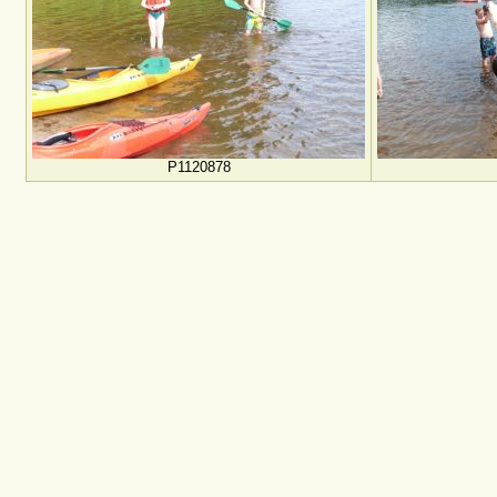
P1120878