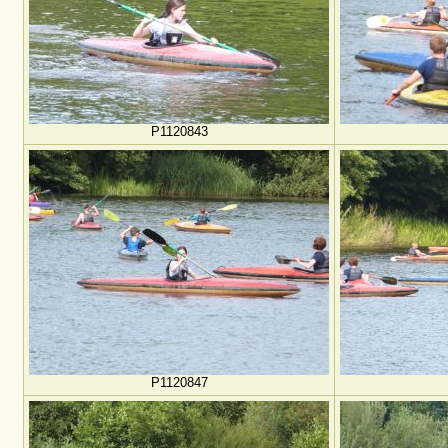
P1120843
P1120847