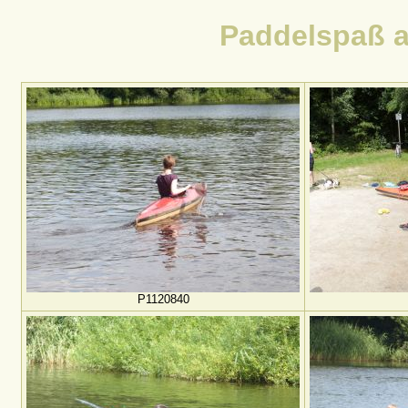
Paddelspaß a
P1120840