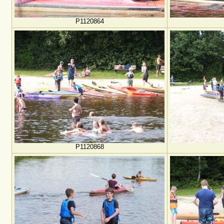
P1120864
P1120868