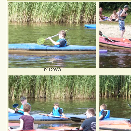
P1120860