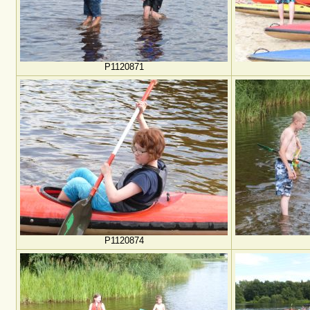
P1120871
P1120874