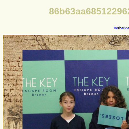
86b63aa68512296
Vorherig