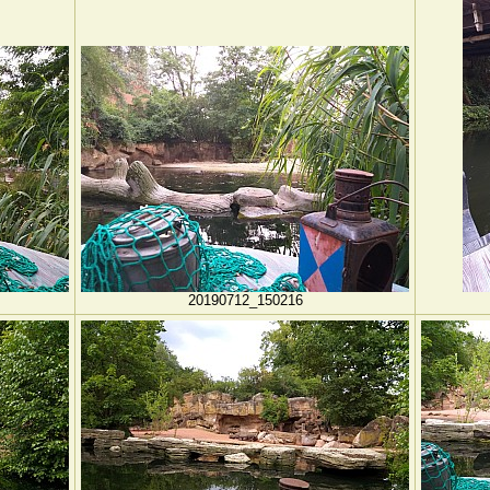
20190712_150216