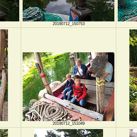
20190712_150753
20190712_151049