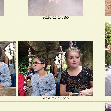
20190712_145350
20190712_145916