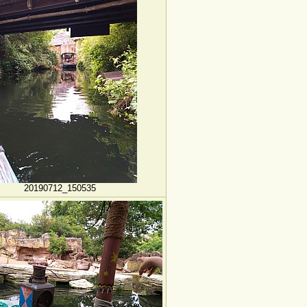
20190712_150535