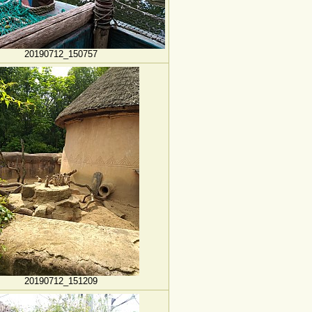
20190712_150757
20190712_151209