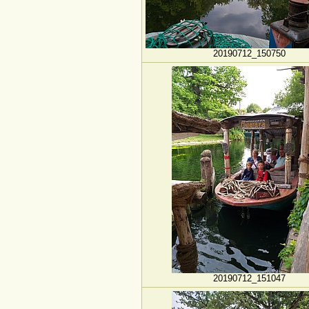
20190712_150750
20190712_151047