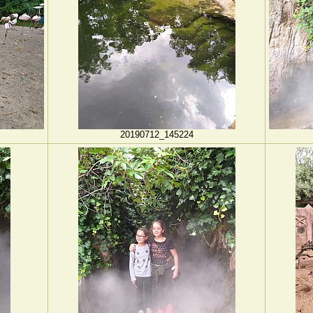
20190712_145224