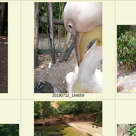
20190712_144659