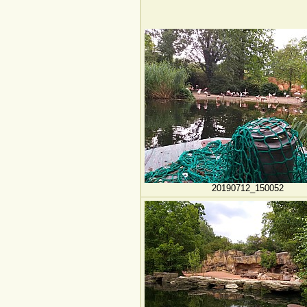
20190712_150052