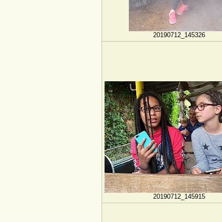
20190712_145326
20190712_145915