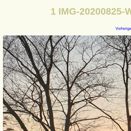
1 IMG-20200825-W
Vorherig