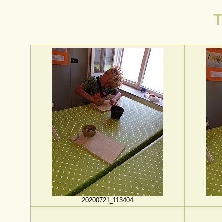
T
20200721_113404