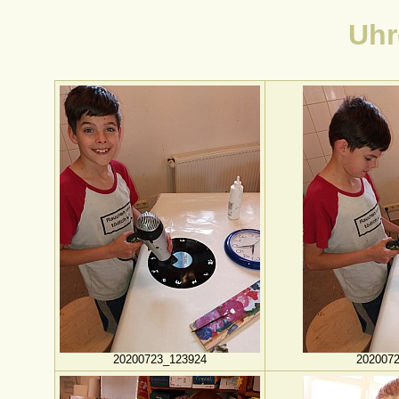
Uhr
20200723_123924
202007