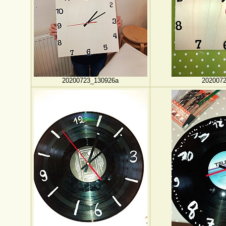
20200723_130926a
202007