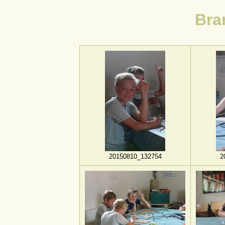
Bra
20150810_132754
2